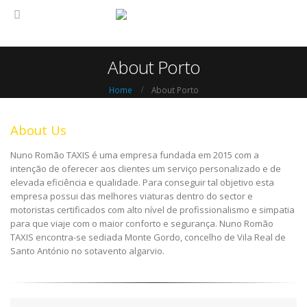
About Porto
Home
About Porto
About Us
Nuno Romão TAXIS é uma empresa fundada em 2015 com a
intenção de oferecer aos clientes um serviço personalizado e de
elevada eficiência e qualidade. Para conseguir tal objetivo esta
empresa possui das melhores viaturas dentro do sector e
motoristas certificados com alto nível de profissionalismo e simpatia
para que viaje com o maior conforto e segurança. Nuno Romão
TAXIS encontra-se sediada Monte Gordo, concelho de Vila Real de
Santo António no sotavento algarvio.