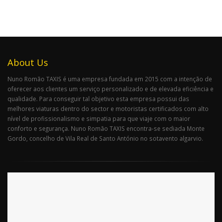
About Us
Nuno Romão TAXIS é uma empresa fundada em 2015 com a intenção de
oferecer aos clientes um serviço personalizado e de elevada eficiência e
qualidade. Para conseguir tal objetivo esta empresa possui das
melhores viaturas dentro do sector e motoristas certificados com alto
nível de profissionalismo e simpatia para que viaje com o maior
conforto e segurança. Nuno Romão TAXIS encontra-se sediada Monte
Gordo, concelho de Vila Real de Santo António no sotavento algarvio.