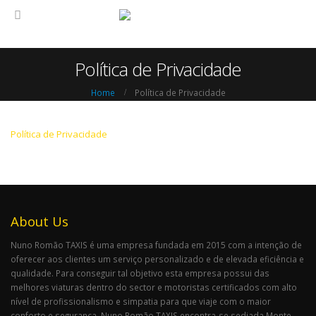
Política de Privacidade
Home
Política de Privacidade
Política de Privacidade
About Us
Nuno Romão TAXIS é uma empresa fundada em 2015 com a intenção de
oferecer aos clientes um serviço personalizado e de elevada eficiência e
qualidade. Para conseguir tal objetivo esta empresa possui das
melhores viaturas dentro do sector e motoristas certificados com alto
nível de profissionalismo e simpatia para que viaje com o maior
conforto e segurança. Nuno Romão TAXIS encontra-se sediada Monte