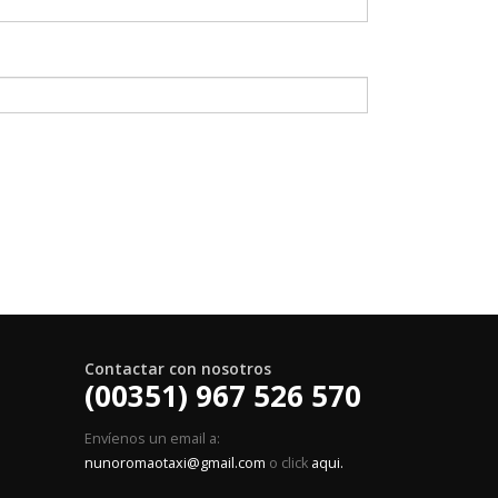
Contactar con nosotros
(00351) 967 526 570
Envíenos un email a:
nunoromaotaxi@gmail.com
o click
aqui.