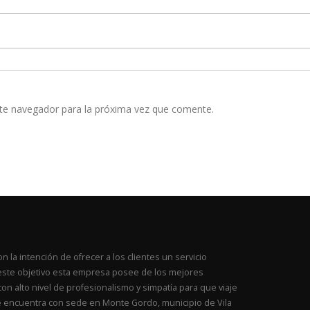
te navegador para la próxima vez que comente.
a intención de ofrecer a los clientes un servicio
ar este objetivo esta empresa posee de los mejores
con alto nivel de profesionalismo y simpatía para que viaje
e encuentra con sede en Monte Gordo, municipio de Vila