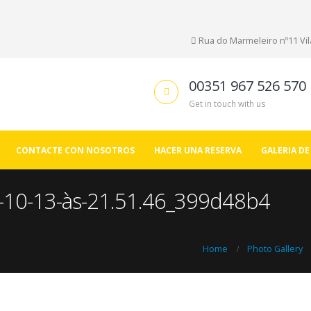
Rua do Marmeleiro nº11 Vila
00351 967 526 570
Get in touch with us
CONTACTE CON NOSOTROS
HACER UNA RESERVA
GALERIA DE
10-13-às-21.51.46_399d48b4
Home
Photo Gallery