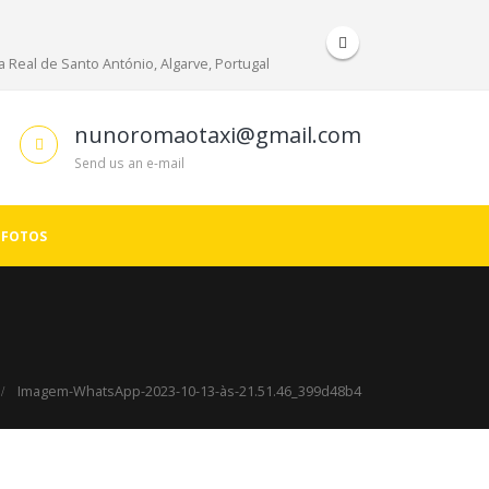
 Real de Santo António, Algarve, Portugal
nunoromaotaxi@gmail.com
Send us an e-mail
 FOTOS
Imagem-WhatsApp-2023-10-13-às-21.51.46_399d48b4